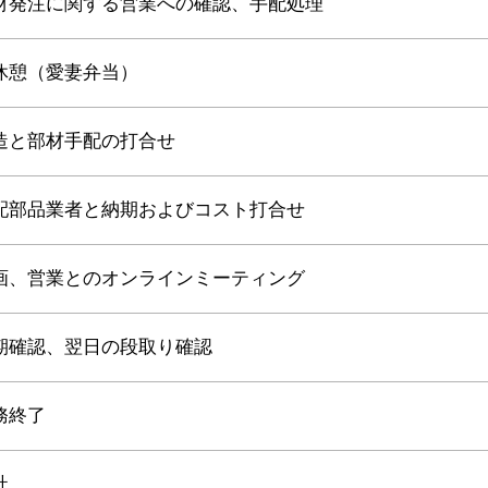
材発注に関する営業への確認、手配処理
休憩（愛妻弁当）
造と部材手配の打合せ
配部品業者と納期およびコスト打合せ
画、営業とのオンラインミーティング
期確認、翌日の段取り確認
務終了
社