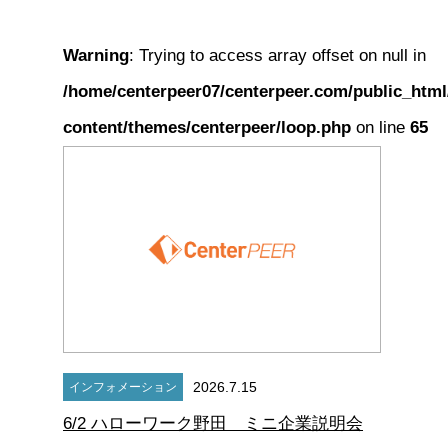
Warning
: Trying to access array offset on null in
/home/centerpeer07/centerpeer.com/public_html
content/themes/centerpeer/loop.php
on line
65
2026.7.15
インフォメーション
6/2 ハローワーク野田 ミニ企業説明会