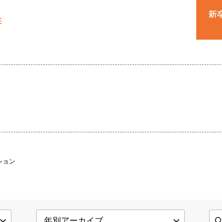
新卒
ション